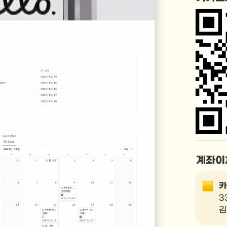
계좌이
카
3
김