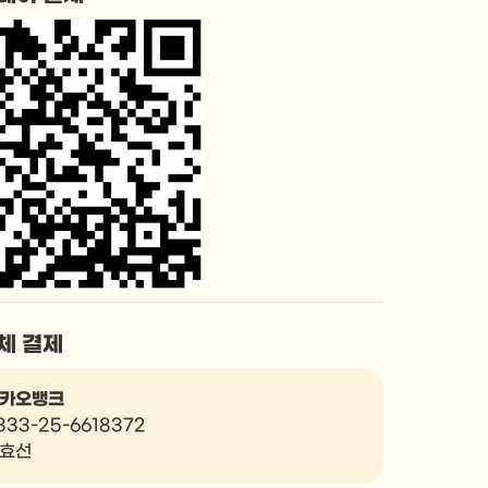
체 결제
카오뱅크
333-25-6618372

효선