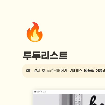
🔥
투두리스트
결제 후 
노션남매
에게 구매하신 
템플릿 이름
과