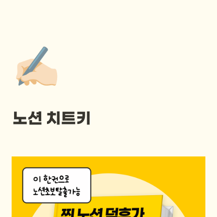
✍🏻
노션 치트키